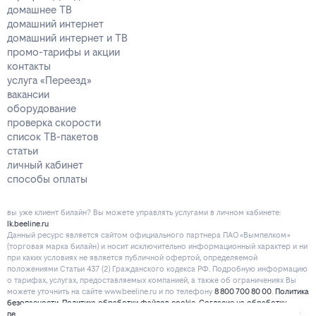
домашнее ТВ
домашний интернет
домашний интернет и ТВ
промо-тарифы и акции
контакты
услуга «Переезд»
вакансии
оборудование
проверка скорости
список ТВ-пакетов
статьи
личный кабинет
способы оплаты
вы уже клиент билайн? Вы можете управлять услугами в личнoм кaбинeтe:
lk.beeline.ru
Данный ресурс является сайтом официального партнера ПАО «Вымпелком»
(торговая марка билайн) и носит исключительно информационный характер и ни
при каких условиях не является публичной офертой, определяемой
положениями Статьи 437 (2) Гражданского кодекса РФ. Подробную информацию
о тарифах, услугах, предоставляемых компанией, а также об ограничениях Вы
можете уточнить на сайте www.beeline.ru и по телефону
8 800 700 80 00
.
Политика
безопасности
.
Политика обработки файлов cookie
.
Согласие на обработку
персональных данных
. Отписаться от получения информационных рассылок от