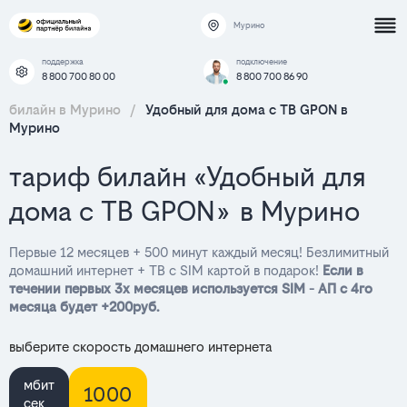
Мурино
поддержка
подключение
8 800 700 80 00
8 800 700 86 90
билайн в Мурино
/
Удобный для дома с ТВ GPON в
Мурино
тариф билайн «Удобный для
дома с ТВ GPON» в Мурино
Первые 12 месяцев + 500 минут каждый месяц! Безлимитный
домашний интернет + ТВ с SIM картой в подарок!
Если в
течении первых 3х месяцев используется SIM - АП с 4го
месяца будет +200руб.
выберите скорость домашнего интернета
мбит
1000
сек