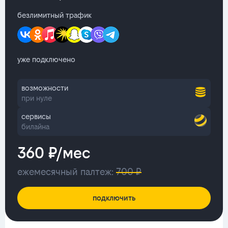
безлимитный трафик
уже подключено
возможности
при нуле
сервисы
билайна
360 ₽/мес
ежемесячный палтеж:
700 ₽
подключить