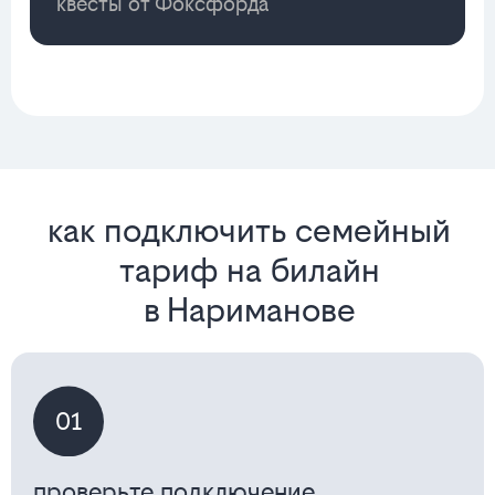
квесты от Фоксфорда
как подключить семейный
тариф на билайн
в Нариманове
01
проверьте подключение