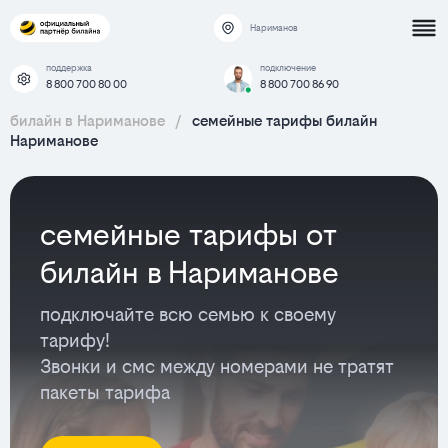
Нариманов
поддержка
подключение
8 800 700 80 00
8 800 700 86 90
билайн в Нариманове
/
семейные тарифы билайн
Нариманове
семейные тарифы от
билайн в Нариманове
подключайте всю семью к своему
тарифу!
Звонки и смс между номерами не тратят
пакеты тарифа