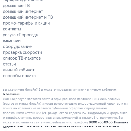
домашнее ТВ
домашний интернет
домашний интернет и ТВ
промо-тарифы и акции
контакты
услуга «Переезд»
вакансии
оборудование
проверка скорости
список ТВ-пакетов
статьи
личный кабинет
способы оплаты
вы уже клиент билайн? Вы можете управлять услугами в личнoм кaбинeтe:
lk.beeline.ru
Данный ресурс является сайтом официального партнера ПАО «Вымпелком»
(торговая марка билайн) и носит исключительно информационный характер и ни
при каких условиях не является публичной офертой, определяемой
положениями Статьи 437 (2) Гражданского кодекса РФ. Подробную информацию
о тарифах, услугах, предоставляемых компанией, а также об ограничениях Вы
можете уточнить на сайте www.beeline.ru и по телефону
8 800 700 80 00
.
Политика
безопасности
.
Политика обработки файлов cookie
.
Согласие на обработку