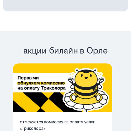
акции билайн в Орле
отменяется комиссия за оплату услуг
ба
«Триколора»
мн