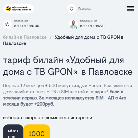
Павловск
поддержка
подключение
8 800 700 80 00
8 800 700 86 90
билайн в Павловске
/
Удобный для дома с ТВ GPON в
Павловске
тариф билайн «Удобный для
дома с ТВ GPON» в Павловске
Первые 12 месяцев + 500 минут каждый месяц! Безлимитный
домашний интернет + ТВ с SIM картой в подарок!
Если в
течении первых 3х месяцев используется SIM - АП с 4го
месяца будет +200руб.
выберите скорость домашнего интернета
мбит
1000
сек