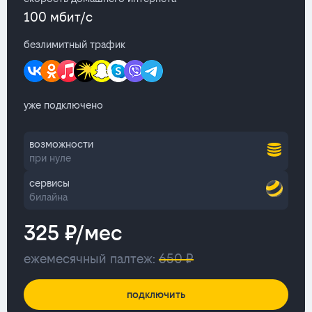
100 мбит/с
безлимитный трафик
уже подключено
возможности
при нуле
сервисы
билайна
325 ₽/мес
ежемесячный палтеж:
650 ₽
подключить