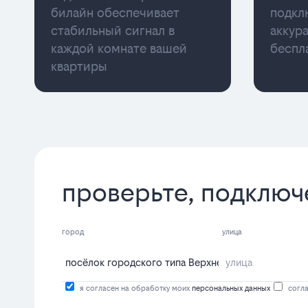
билайн обеспечивает
подкл
стабильный сигнал в
аккур
каждой комнате вашей
беспл
квартиры
проверьте, подключ
город
улица
я согласен на обработку моих
персональных данных
согла