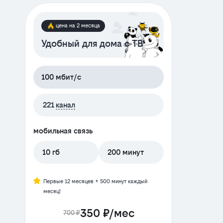
цена на 2 месяца
Удобный для дома с ТВ
100 мбит/с
221
канал
мобильная связь
10 гб
200 минут
Первые 12 месяцев + 500 минут каждый
месяц!
350 ₽/мес
700 ₽