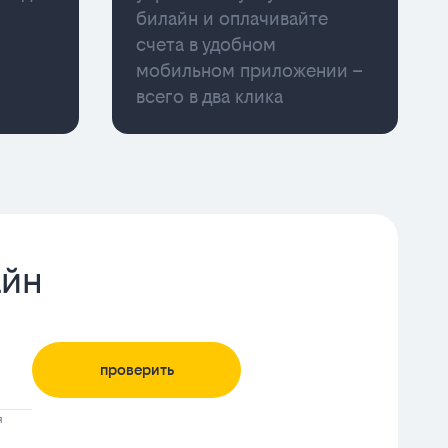
билайн и оплачивайте
счета в удобном
мобильном приложении –
всего в два клика
айн
проверить
я