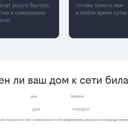
ючат услуги быстро,
готовы помочь вам
атно и совершенно
в любое время суток
атно
ен ли ваш дом к сети бил
дом
телефон
сен получать по смс и электронной почте уведомления, рассылки и спецпредложени