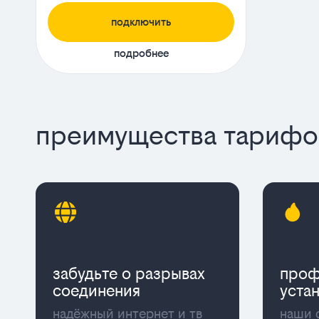
подключить
подробнее
преимущества тарифов
забудьте о разрывах
проф
соединения
уста
надёжный интернет и тв
наши 