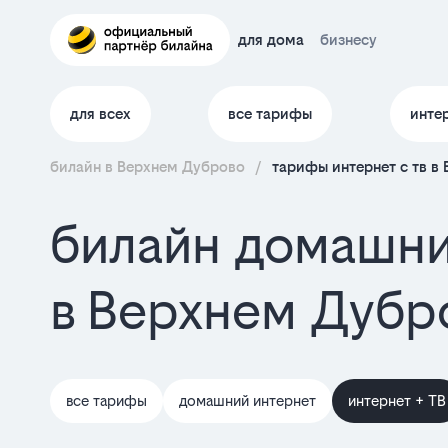
для дома
бизнесу
для всех
все тарифы
инте
билайн в Верхнем Дуброво
/
тарифы интернет c тв в
билайн домашни
в Верхнем Дубр
все тарифы
домашний интернет
интернет + ТВ