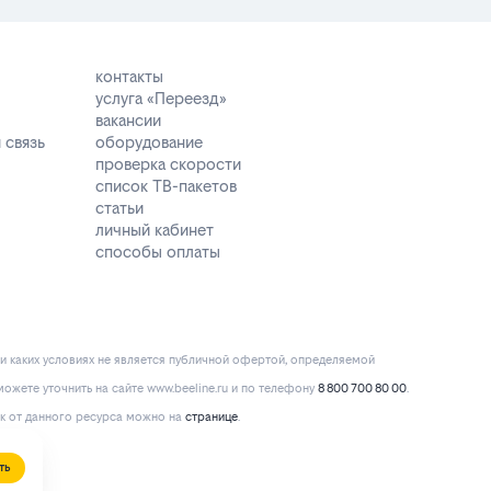
контакты
услуга «Переезд»
вакансии
 связь
оборудование
проверка скорости
список ТВ-пакетов
статьи
личный кабинет
способы оплаты
и каких условиях не является публичной офертой, определяемой
ожете уточнить на сайте www.beeline.ru и по телефону
8 800 700 80 00
.
к от данного ресурса можно на
странице
.
ть