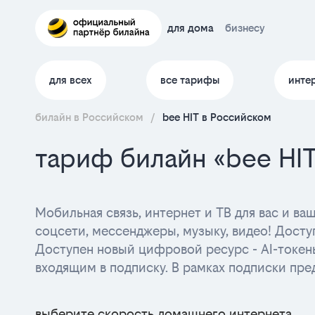
для дома
бизнесу
для всех
все тарифы
инте
билайн в Российском
/
bee HIT в Российском
тариф билайн «bee HI
Мобильная связь, интернет и ТВ для вас и в
соцсети, мессенджеры, музыку, видео! Досту
Доступен новый цифровой ресурс - AI-токен
входящим в подписку. В рамках подписки пре
выберите скорость домашнего интернета