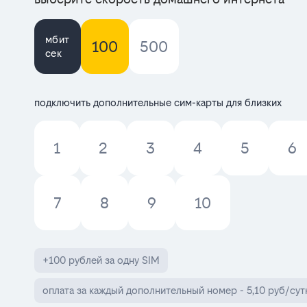
мбит
100
500
сек
подключить дополнительные сим-карты для близких
1
2
3
4
5
6
7
8
9
10
+100 рублей за одну SIM
оплата за каждый дополнительный номер - 5,10 руб/сут