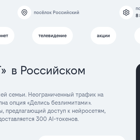
п
посёлок Российский
8
рнет
телевидение
акции
T» в Российском
ашей семьи. Неограниченный трафик на
пна опция «Делись безлимитами».
ы, предлагающий доступ к нейросетям,
доставляется 300 AI-токенов.