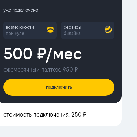
уже подключено
возможности
сервисы
при нуле
билайна
500 ₽/мес
ежемесячный палтеж:
950 ₽
подключить
стоимость подключения: 250 ₽