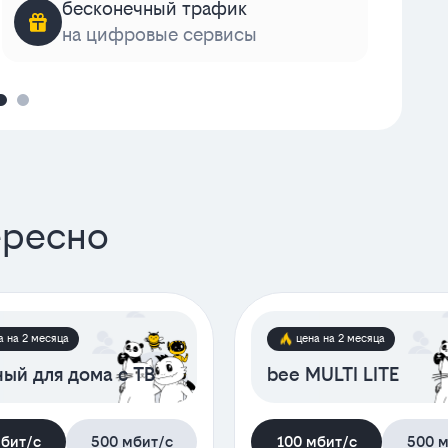
бесконечный трафик
на цифровые сервисы
к
ересно
а на 2 месяца
цена на 2 месяца
ый для дома с ТВ
bee MULTI LITE
мбит/с
500 мбит/с
100 мбит/с
500 м