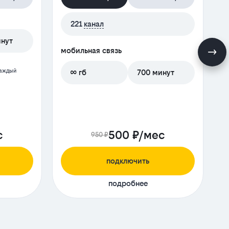
221
канал
инут
мобильная связь
м
каждый
∞ гб
700 минут
с
500 ₽/мес
950 ₽
подключить
подробнее