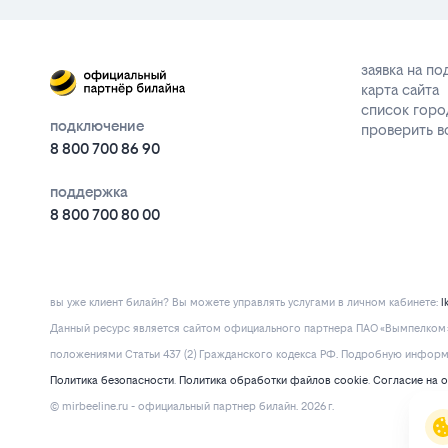
заявка на п
карта сайта
список горо
подключение
проверить 
8 800 700 86 90
поддержка
8 800 700 80 00
вы уже клиент билайн? Вы можете управлять услугами в личнoм кaбинeтe:
l
Данный ресурс является сайтом официального партнера ПАО «Вымпелком» 
положениями Статьи 437 (2) Гражданского кодекса РФ. Подробную информац
Политика безопасности
.
Политика обработки файлов cookie
.
Согласие на 
© mirbeeline.ru - официальный партнер билайн. 2026 г.