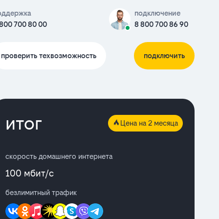
оддержка
подключение
 800 700 80 00
8 800 700 86 90
проверить техвозможность
подключить
итог
Цена на 2 месяца
скорость домашнего интернета
100 мбит/с
безлимитный трафик