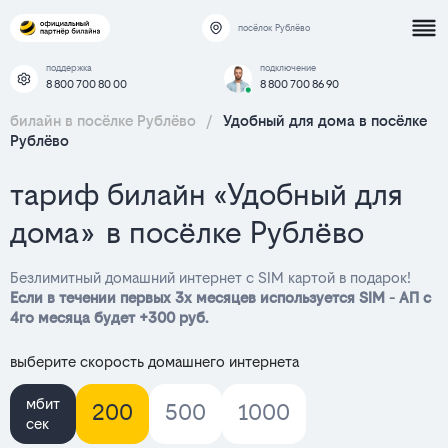
посёлок Рублёво
поддержка
подключение
8 800 700 80 00
8 800 700 86 90
билайн в посёлке Рублёво
/
Удобный для дома в посёлке
Рублёво
тариф билайн «Удобный для
дома» в посёлке Рублёво
Безлимитный домашний интернет с SIM картой в подарок!
Если в течении первых 3х месяцев используется SIM - АП с
4го месяца будет +300 руб.
выберите скорость домашнего интернета
мбит
200
500
1000
сек