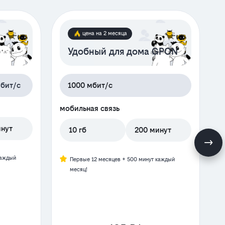
цена на 2 месяца
Удобный для дома GPON
бит/с
1000 мбит/с
мобильная связь
инут
10 гб
200 минут
м
каждый
Первые 12 месяцев + 500 минут каждый
месяц!