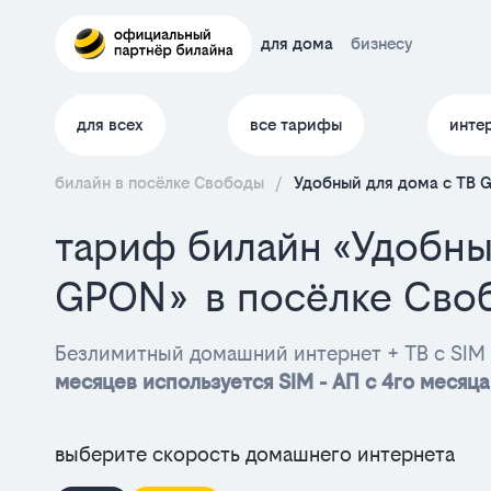
для дома
бизнесу
для всех
все тарифы
инте
билайн в посёлке Свободы
/
Удобный для дома с ТВ 
тариф билайн «Удобны
GPON» в посёлке Сво
Безлимитный домашний интернет + ТВ с SIM 
месяцев используется SIM - АП с 4го месяца
выберите скорость домашнего интернета