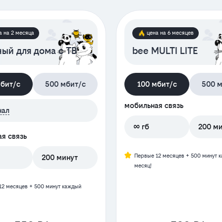
а на 2 месяца
цена на 6 месяцев
ый для дома с ТВ
bee MULTI LITE
мбит/с
500 мбит/с
100 мбит/с
500 м
мобильная связь
нал
∞ гб
200 м
я связь
Первые 12 месяцев + 500 минут 
200 минут
месяц!
12 месяцев + 500 минут каждый