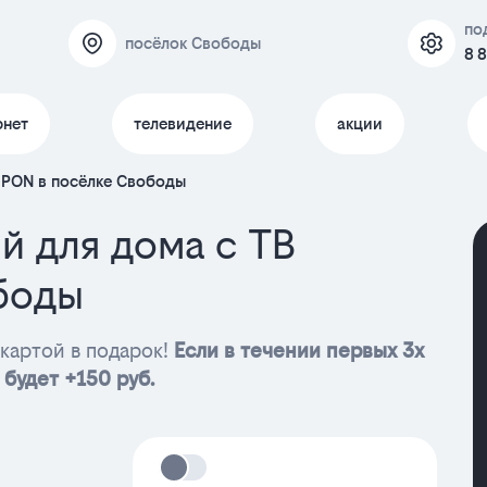
по
посёлок Свободы
8 
рнет
телевидение
акции
GPON в посёлке Свободы
й для дома с ТВ
боды
картой в подарок!
Если в течении первых 3х
 будет +150 руб.