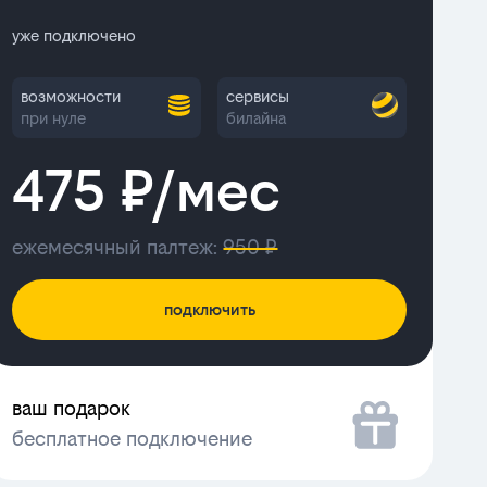
уже подключено
возможности
сервисы
при нуле
билайна
475 ₽/мес
ежемесячный палтеж:
950 ₽
подключить
ваш подарок
бесплатное подключение