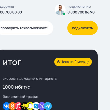
ддержка
подключение
800 700 80 00
8 800 700 86 90
проверить техвозможность
подключить
итог
Цена на 2 месяца
скорость домашнего интернета
1000 мбит/с
безлимитный трафик