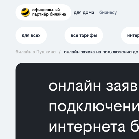
для дома
бизнесу
для всех
все тарифы
инте
билайн в Пушкине
/
онлайн заявка на подключение д
онлайн заяв
подключени
интернета 