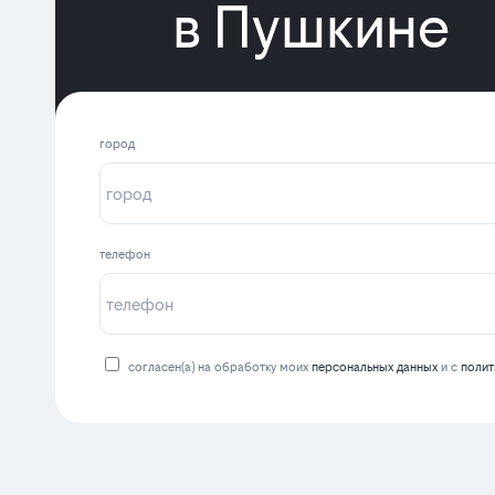
в Пушкине
город
телефон
согласен(а) на обработку моих
персональных данных
и с
полит