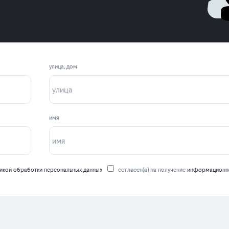
улица, дом
имя
икой обработки персональных данных
согласен(а) на получение
информационно