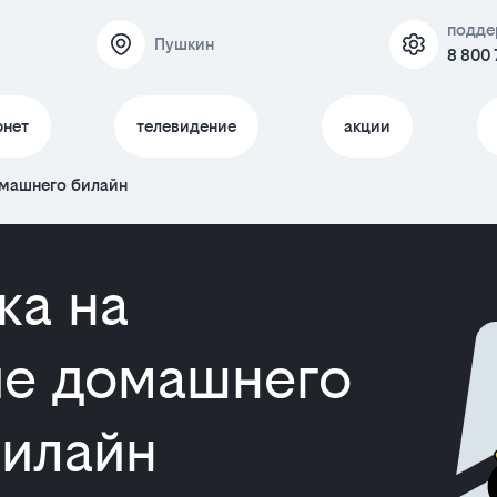
подде
Пушкин
8 800 
рнет
телевидение
акции
омашнего билайн
ка на
е домашнего
билайн