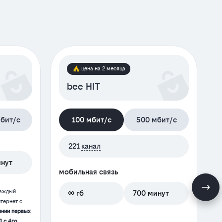
цена на 2 месяца
bee HIT
бит/с
100 мбит/с
500 мбит/с
м
221
канал
инут
мобильная связь
каждый
∞ гб
700 минут
тернет с
ении первых
П с 4го