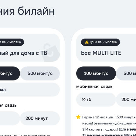
ния билайн
а на 2 месяца
цена на 2 месяца
ый для дома с ТВ
bee MULTI LITE
мбит/с
500 мбит/с
100 мбит/с
500 м
мобильная связь
нал
∞ гб
200 м
я связь
Первые 12 месяцев + 500 минут 
200 минут
месяц! Безлимитный домашний ин
SIM картой в подарок!
Если в теч
3х месяцев используется SIM - А