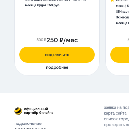
Первые 
месяца будет +50 руб.
месяц! 
SIM кар
3х месяц
месяца 
250 ₽/мес
500 ₽
подключить
подробнее
заявка на п
карта сайта
список горо
подключение
проверить 