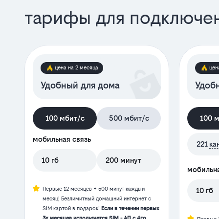
тарифы для подключе
цена на 2 месяца
цен
Удобный для дома
Удобн
100 мбит/с
500 мбит/с
100 
мобильная связь
221
ка
10 гб
200 минут
мобильна
Первые 12 месяцев + 500 минут каждый
10 гб
месяц! Безлимитный домашний интернет с
SIM картой в подарок!
Если в течении первых
3х месяцев используется SIM - АП с 4го