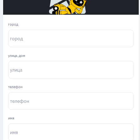
город
улица, дом
телефон
имя