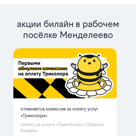
акции билайн в рабочем
посёлке Менделеево
отменяется комиссия за оплату услуг
ба
«Триколора»
мн
Ра
оплату за услуги «Триколора» с баланса
билайна