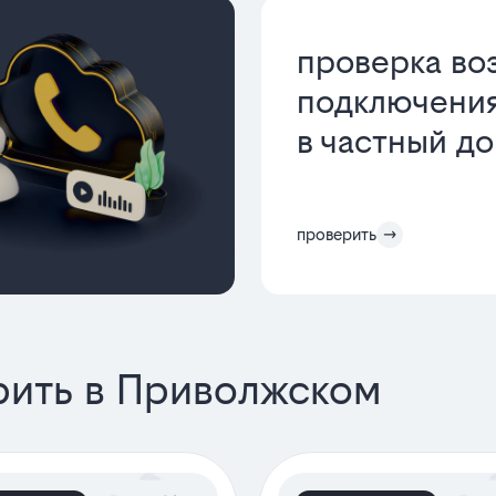
проверка во
подключения
в частный д
проверить
рить в Приволжском