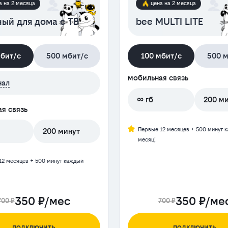
а на 2 месяца
цена на 2 месяца
ый для дома с ТВ
bee MULTI LITE
мбит/с
500 мбит/с
100 мбит/с
500 м
мобильная связь
нал
∞ гб
200 м
я связь
Первые 12 месяцев + 500 минут 
200 минут
месяц!
12 месяцев + 500 минут каждый
350 ₽/мес
350 ₽/ме
700 ₽
700 ₽
подключить
подключить