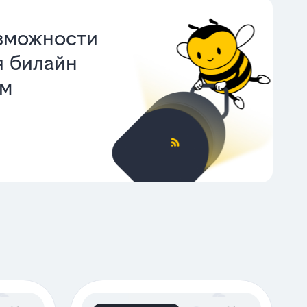
зможности
 билайн
ом