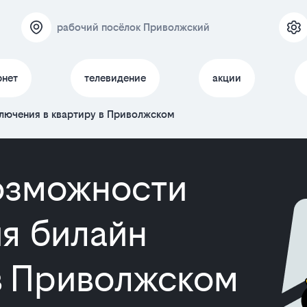
рабочий посёлок Приволжский
рнет
телевидение
акции
лючения в квартиру в Приволжском
озможности
я билайн
 в Приволжском