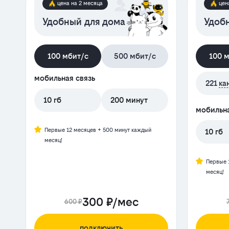
цена на 2 месяца
цен
Удобный для дома
Удобн
100 мбит/с
500 мбит/с
100 
мобильная связь
221
ка
10 гб
200 минут
мобильна
Первые 12 месяцев + 500 минут каждый
10 гб
месяц!
Первые 
месяц!
300 ₽/мес
600 ₽
подключить