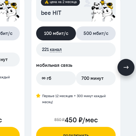
цена на 2 месяца
bee HIT
бит/с
100 мбит/с
500 мбит/с
221
канал
инут
мобильная связь
м
каждый
∞ гб
700 минут
Первые 12 месяцев + 300 минут каждый
месяц!
с
450 ₽/мес
850 ₽
подключить