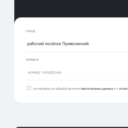
город
телефон
согласен(а) на обработку моих
персональных данных
и с
полит