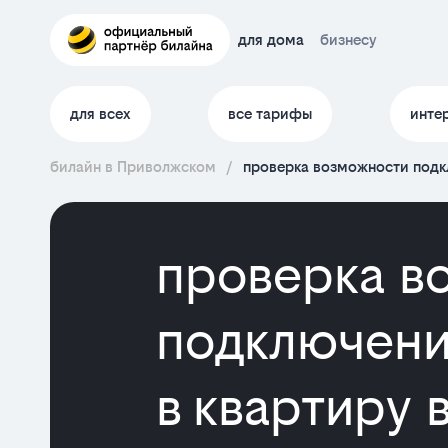
для дома
бизнесу
для всех
все тарифы
инте
билайн в Приволжском
/
проверка возможности подк
проверка в
подключени
в квартиру