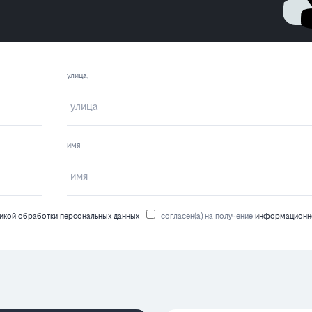
улица,
имя
икой обработки персональных данных
согласен(а) на получение
информационно