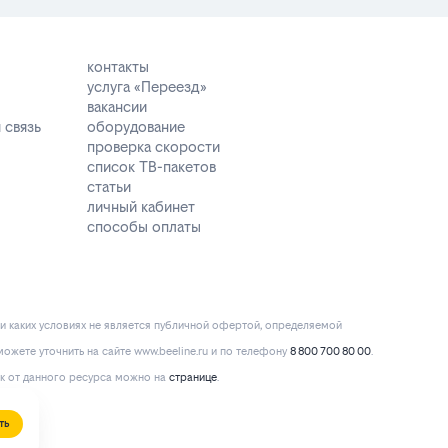
контакты
услуга «Переезд»
вакансии
 связь
оборудование
проверка скорости
список ТВ-пакетов
статьи
личный кабинет
способы оплаты
и каких условиях не является публичной офертой, определяемой
ожете уточнить на сайте www.beeline.ru и по телефону
8 800 700 80 00
.
к от данного ресурса можно на
странице
.
ть