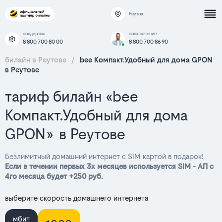
Реутов
поддержка
подключение
8 800 700 80 00
8 800 700 86 90
билайн в Реутове
/
bee Компакт.Удобный для дома GPON
в Реутове
тариф билайн «bee
Компакт.Удобный для дома
GPON» в Реутове
Безлимитный домашний интернет с SIM картой в подарок!
Если в течении первых 3х месяцев используется SIM - АП с
4го месяца будет +250 руб.
выберите скорость домашнего интернета
мбит