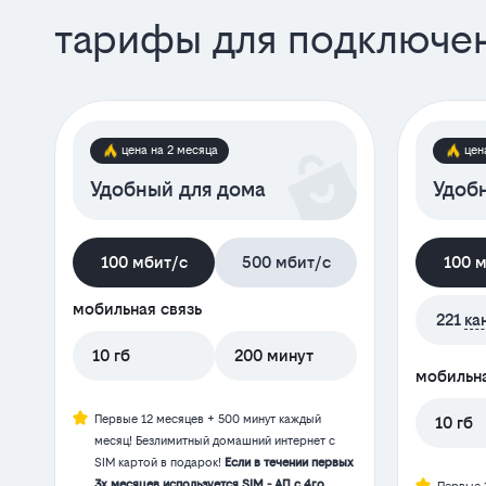
тарифы для подключе
цена на 2 месяца
цен
Удобный для дома
Удобн
100 мбит/с
500 мбит/с
100 
мобильная связь
221
ка
10 гб
200 минут
мобильна
Первые 12 месяцев + 500 минут каждый
10 гб
месяц! Безлимитный домашний интернет с
SIM картой в подарок!
Если в течении первых
3х месяцев используется SIM - АП с 4го