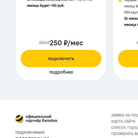
Первые 
месяца будет +50 руб.
месяц! 
SIM кар
3х месяц
месяца 
250 ₽/мес
500 ₽
подключить
подробнее
заявка на п
карта сайта
список горо
подключение
проверить 