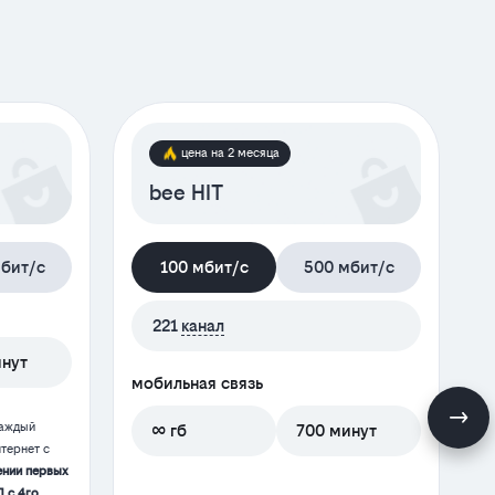
цена на 2 месяца
bee HIT
бит/с
100 мбит/с
500 мбит/с
м
221
канал
инут
мобильная связь
каждый
∞ гб
700 минут
тернет с
ении первых
П с 4го