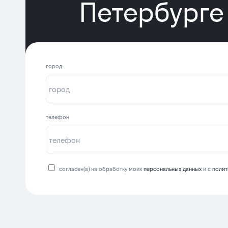
Петербурге
город
телефон
согласен(а) на обработку моих
персональных данных
и с
полит