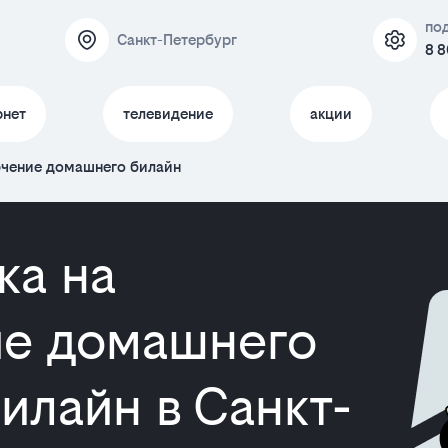
по
Санкт-Петербург
8 8
рнет
телевидение
акции
ючение домашнего билайн
ка на
е домашнего
илайн в Санкт-