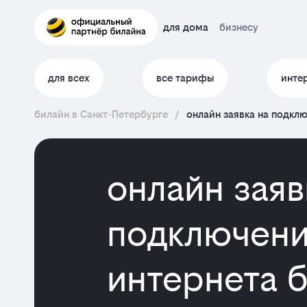
для дома
бизнесу
для всех
все тарифы
инте
билайн в Санкт-Петербурге
/
онлайн заявка на подкл
онлайн заяв
подключени
интернета б