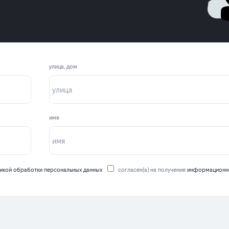
улица, дом
имя
икой обработки персональных данных
согласен(а) на получение
информационно