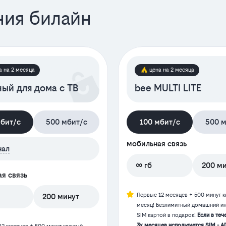
ния билайн
а на 2 месяца
цена на 2 месяца
ый для дома с ТВ
bee MULTI LITE
мбит/с
500 мбит/с
100 мбит/с
500 м
мобильная связь
нал
∞ гб
200 м
я связь
Первые 12 месяцев + 500 минут 
200 минут
месяц! Безлимитный домашний ин
SIM картой в подарок!
Если в теч
3х месяцев используется SIM - А