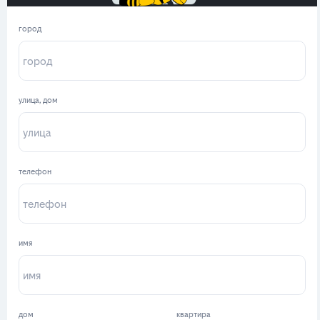
город
улица, дом
телефон
имя
дом
квартира