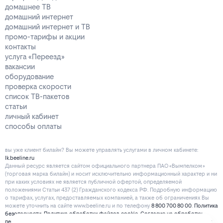
домашнее ТВ
домашний интернет
домашний интернет и ТВ
промо-тарифы и акции
контакты
услуга «Переезд»
вакансии
оборудование
проверка скорости
список ТВ-пакетов
статьи
личный кабинет
способы оплаты
вы уже клиент билайн? Вы можете управлять услугами в личнoм кaбинeтe:
lk.beeline.ru
Данный ресурс является сайтом официального партнера ПАО «Вымпелком»
(торговая марка билайн) и носит исключительно информационный характер и ни
при каких условиях не является публичной офертой, определяемой
положениями Статьи 437 (2) Гражданского кодекса РФ. Подробную информацию
о тарифах, услугах, предоставляемых компанией, а также об ограничениях Вы
можете уточнить на сайте www.beeline.ru и по телефону
8 800 700 80 00
.
Политика
безопасности
.
Политика обработки файлов cookie
.
Согласие на обработку
персональных данных
. Отписаться от получения информационных рассылок от