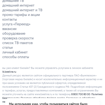
домашнее ТВ
домашний интернет
домашний интернет и ТВ
промо-тарифы и акции
контакты
услуга «Переезд»
вакансии
оборудование
проверка скорости
список ТВ-пакетов
статьи
личный кабинет
способы оплаты
вы уже клиент билайн? Вы можете управлять услугами в личнoм кaбинeтe:
lk.beeline.ru
Данный ресурс является сайтом официального партнера ПАО «Вымпелком»
(торговая марка билайн) и носит исключительно информационный характер и ни
при каких условиях не является публичной офертой, определяемой
положениями Статьи 437 (2) Гражданского кодекса РФ. Подробную информацию
о тарифах, услугах, предоставляемых компанией, а также об ограничениях Вы
можете уточнить на сайте www.beeline.ru и по телефону
8 800 700 80 00
.
Политика
безопасности
.
Политика обработки файлов cookie
.
Согласие на обработку
персональных данных
. Отписаться от получения информационных рассылок от
Мы используем куки, чтобы пользоваться сайтом было