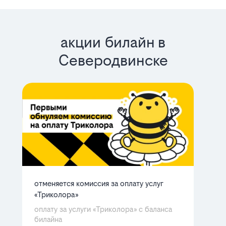
акции билайн в
Северодвинске
отменяется комиссия за оплату услуг
ба
«Триколора»
мн
Ра
оплату за услуги «Триколора» с баланса
билайна