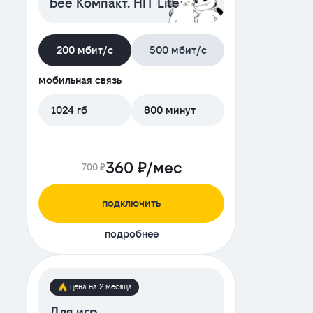
bee Компакт. HIT Lite
200 мбит/с
500 мбит/с
мобильная связь
1024 гб
800 минут
360 ₽/мес
700 ₽
подключить
подробнее
цена на 2 месяца
Для игр