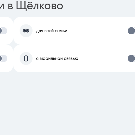
и в Щёлково
для всей семьи
с мобильной связью