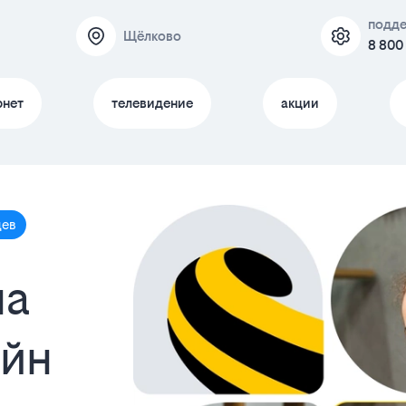
подд
Щёлково
8 800
рнет
телевидение
акции
цев
на
айн