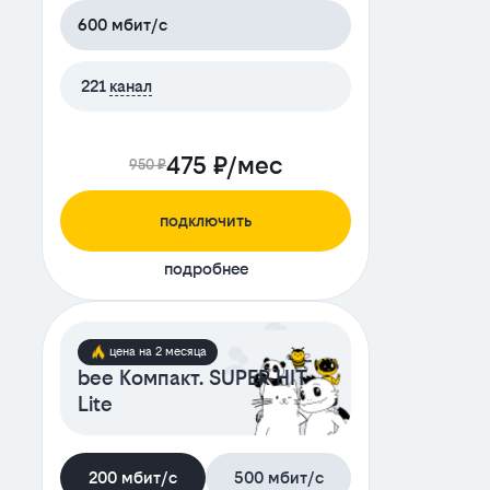
600 мбит/с
221
канал
475 ₽/мес
950 ₽
подключить
подробнее
цена на 2 месяца
bee Компакт. SUPER HIT
Lite
200 мбит/с
500 мбит/с