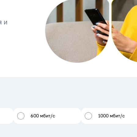
я и
600 мбит/с
1000 мбит/с