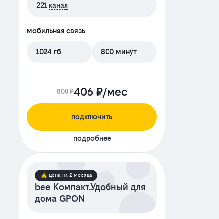
221
канал
мобильная связь
1024 гб
800 минут
406 ₽/мес
800 ₽
подключить
подробнее
цена на 2 месяца
bee Компакт.Удобный для
дома GPON