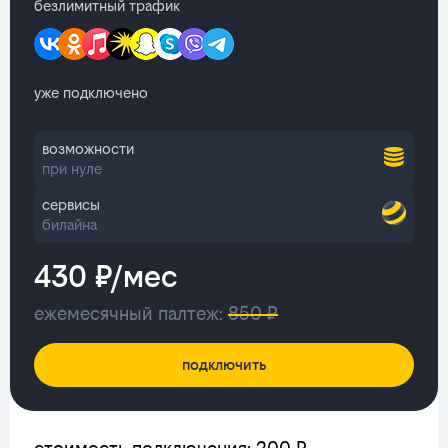
безлимитный трафик
уже подключено
возможности
при нуле
сервисы
билайна
430 ₽/мес
ежемесячный палтеж:
850 ₽
подключить