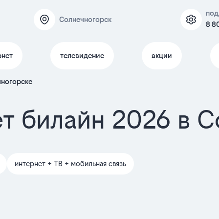
под
Солнечногорск
8 8
рнет
телевидение
акции
чногорске
т билайн 2026 в 
интернет + ТВ + мобильная связь