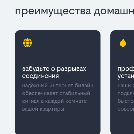
преимущества домашне
забудьте о разрывах
проф
соединения
уста
надёжный интернет билайн
наши 
обеспечивает стабильный
подкл
сигнал в каждой комнате
быстр
вашей квартиры
совер