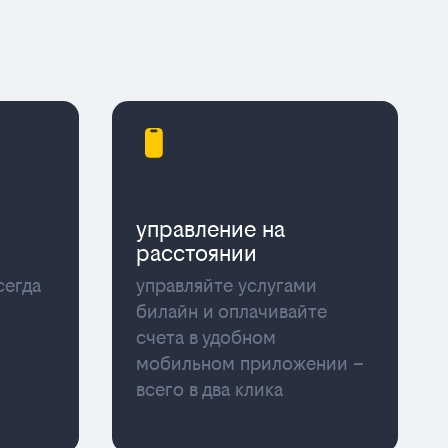
управление на
расстоянии
сегда
управляйте услугами
билайн и оплачивайте
счета в удобном
мобильном приложении –
всего в два клика