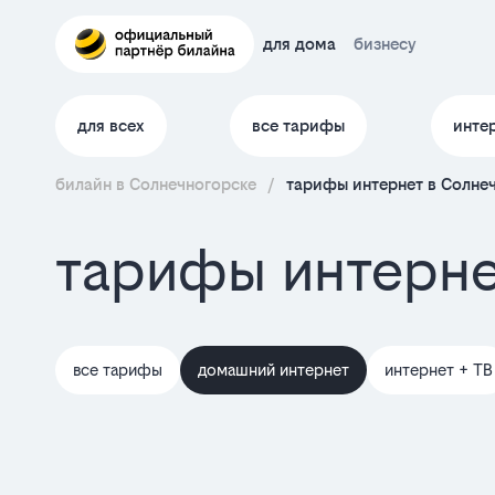
для дома
бизнесу
для всех
все тарифы
инте
билайн в Солнечногорске
/
тарифы интернет в Солне
тарифы интерне
все тарифы
домашний интернет
интернет + ТВ