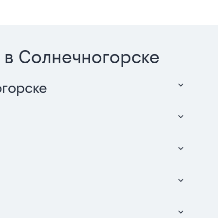
 в Солнечногорске
огорске