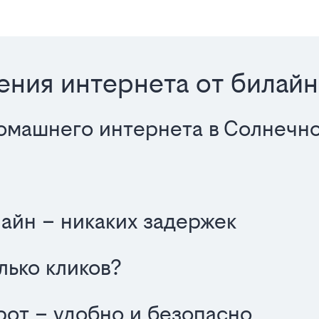
ния интернета от билайн
омашнего интернета в Солнечн
айн – никаких задержек
олько кликов?
от – удобно и безопасно