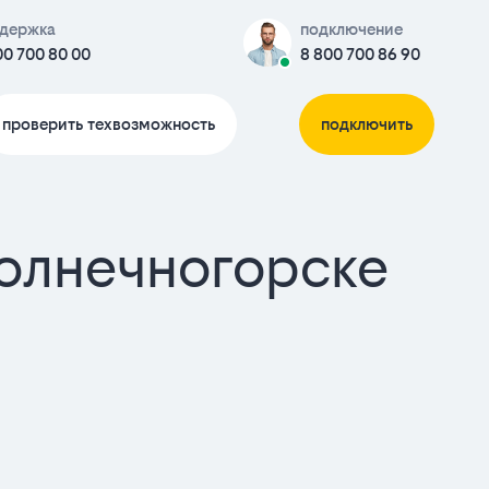
держка
подключение
00 700 80 00
8 800 700 86 90
проверить техвозможность
подключить
Солнечногорске