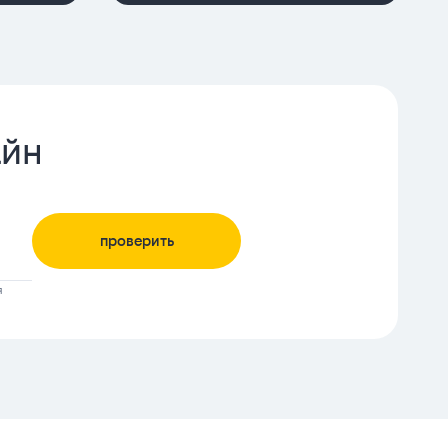
айн
проверить
я