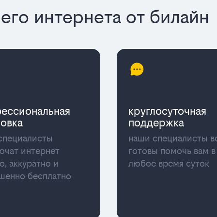
го интернета от билайн
ессиональная
круглосуточная
новка
поддержка
специалисты
наши специалисты в
ючат интернет
готовы помочь вам в
о, аккуратно и
любое время суток
шенно бесплатно