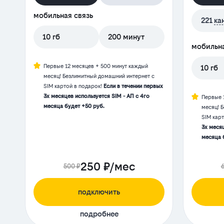
мобильная связь
221
ка
10 гб
200 минут
мобильна
Первые 12 месяцев + 500 минут каждый
10 гб
месяц! Безлимитный домашний интернет с
SIM картой в подарок!
Если в течении первых
3х месяцев используется SIM - АП с 4го
Первые 
месяца будет +50 руб.
месяц! 
SIM кар
3х месяц
месяца 
250 ₽/мес
500 ₽
подключить
подробнее