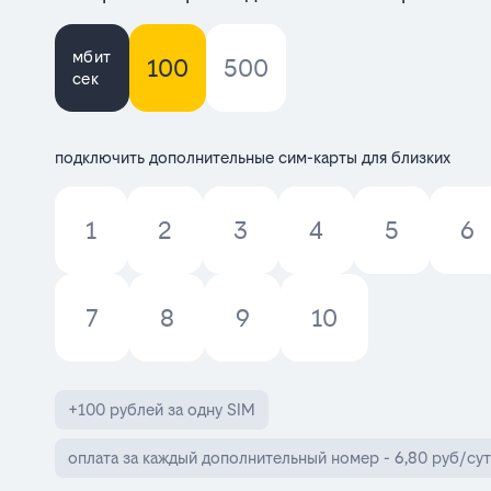
мбит
100
500
сек
подключить дополнительные сим-карты для близких
1
2
3
4
5
6
7
8
9
10
+100 рублей за одну SIM
оплата за каждый дополнительный номер - 6,80 руб/сут