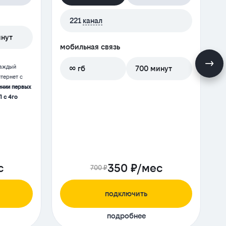
221
канал
инут
мобильная связь
м
каждый
∞ гб
700 минут
тернет с
ении первых
П с 4го
с
350 ₽/мес
700 ₽
подключить
подробнее