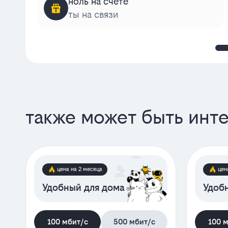
ноль на счёте
ты на связи
также может быть инт
цена на 2 месяца
цен
Удобный для дома
Удобн
100 мбит/с
500 мбит/с
100 