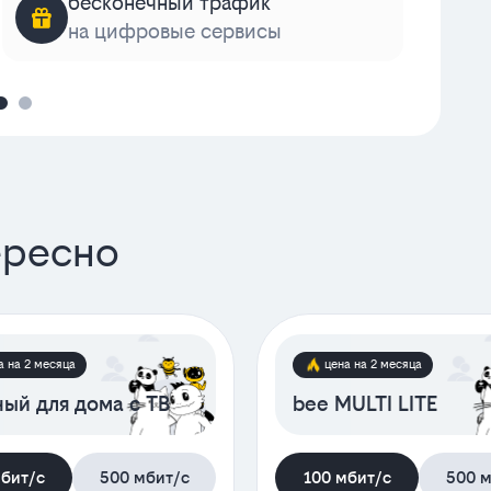
бесконечный трафик
на цифровые сервисы
к
ересно
а на 2 месяца
цена на 2 месяца
ый для дома с ТВ
bee MULTI LITE
мбит/с
500 мбит/с
100 мбит/с
500 м