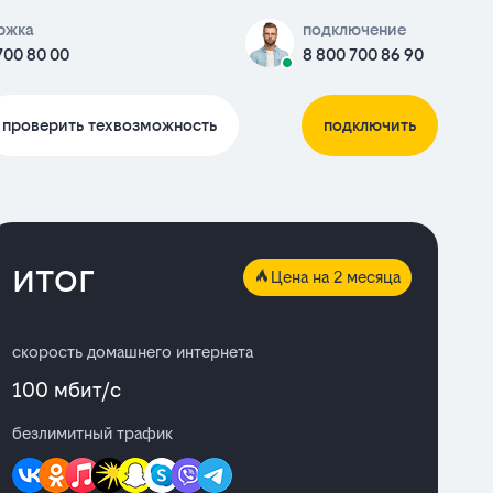
ржка
подключение
700 80 00
8 800 700 86 90
проверить техвозможность
подключить
итог
Цена на 2 месяца
скорость домашнего интернета
100 мбит/с
безлимитный трафик