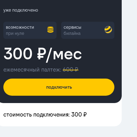
уже подключено
возможности
сервисы
при нуле
билайна
300 ₽/мес
ежемесячный палтеж:
600 ₽
подключить
стоимость подключения: 300 ₽