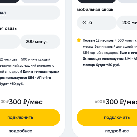
мобильная связь
нал
∞ гб
200 м
я связь
Первые 12 месяцев + 500 минут 
200 минут
месяц! Безлимитный домашний ин
SIM картой в подарок!
Если в теч
3х месяцев используется SIM - А
12 месяцев + 500 минут каждый
месяца будет +50 руб.
Безлимитный домашний интернет с
той в подарок!
Если в течении первых
ев используется SIM - АП с 4го
будет +50 руб.
300 ₽/мес
300 ₽/ме
600 ₽
600 ₽
подключить
подключить
подробнее
подробнее