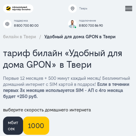
Тверь
поддержка
подключение
8 800 700 80 00
8 800 700 86 90
билайн в Твери
/
Удобный для дома GPON в Твери
тариф билайн «Удобный для
дома GPON» в Твери
Первые 12 месяцев + 500 минут каждый месяц! Безлимитный
домашний интернет с SIM картой в подарок!
Если в течении
первых 3х месяцев используется SIM - АП с 4го месяца
будет +250 руб.
выберите скорость домашнего интернета
мбит
1000
сек