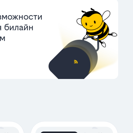
зможности
 билайн
ом