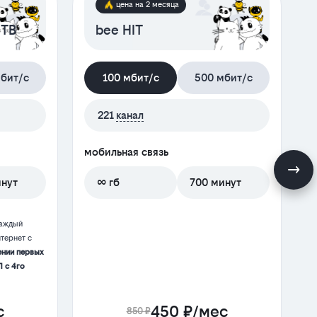
цена на 2 месяца
 ТВ
bee HIT
бит/с
100 мбит/с
500 мбит/с
221
канал
мобильная связь
м
инут
∞ гб
700 минут
каждый
тернет с
ении первых
П с 4го
с
450 ₽/мес
850 ₽