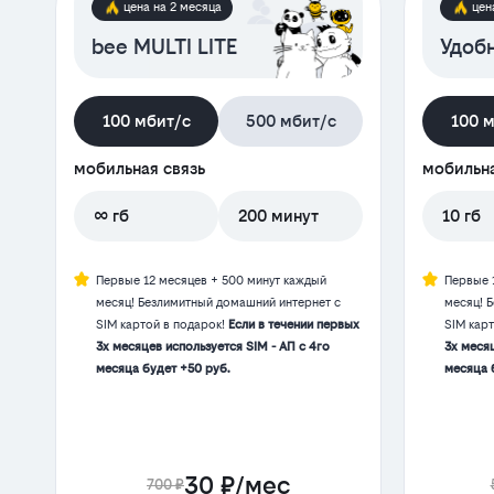
цена на 2 месяца
цен
bee MULTI LITE
Удоб
100 мбит/с
500 мбит/с
100 
мобильная связь
мобильна
∞ гб
200 минут
10 гб
Первые 12 месяцев + 500 минут каждый
Первые 
месяц! Безлимитный домашний интернет с
месяц! 
SIM картой в подарок!
Если в течении первых
SIM кар
3х месяцев используется SIM - АП с 4го
3х месяц
месяца будет +50 руб.
месяца 
30 ₽/мес
700 ₽