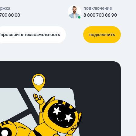
ржка
подключение
700 80 00
8 800 700 86 90
проверить техвозможность
подключить