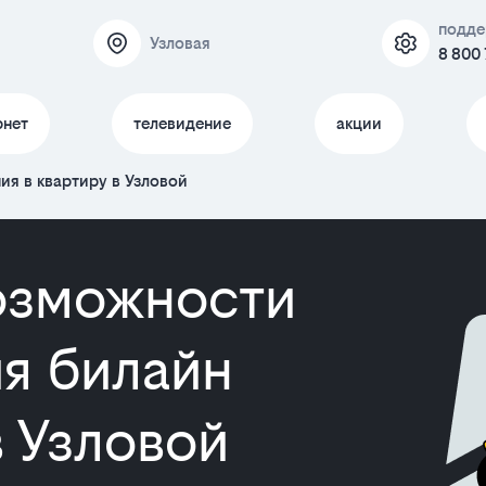
подде
Узловая
8 800 
рнет
телевидение
акции
я в квартиру в Узловой
озможности
я билайн
в Узловой