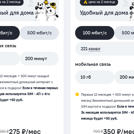
а на 2 месяца
цена на 2 месяца
ный для дома
Удобный для дома с
мбит/с
500 мбит/с
100 мбит/с
500 м
я связь
221
канал
200 минут
мобильная связь
12 месяцев + 500 минут каждый
10 гб
200 м
Безлимитный домашний интернет с
той в подарок!
Если в течении первых
ев используется SIM - АП с 4го
Первые 12 месяцев + 500 минут 
будет +50 руб.
месяц! Безлимитный домашний ин
SIM картой в подарок!
Если в теч
3х месяцев используется SIM - А
месяца будет +50 руб.
275 ₽/мес
350 ₽/ме
550 ₽
700 ₽