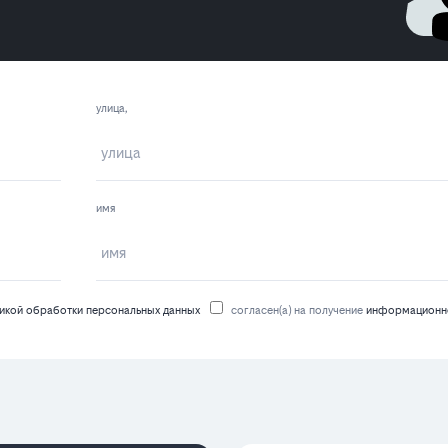
улица,
имя
икой обработки персональных данных
согласен(а) на получение
информационно