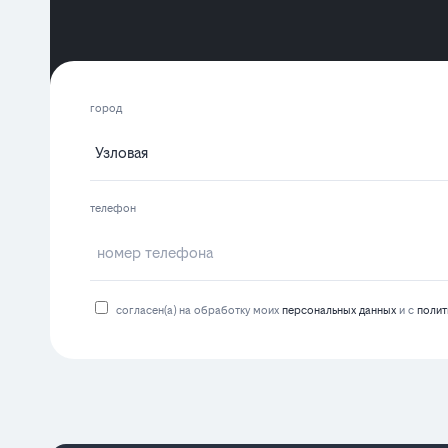
город
телефон
согласен(а) на обработку моих
персональных данных
и с
полит