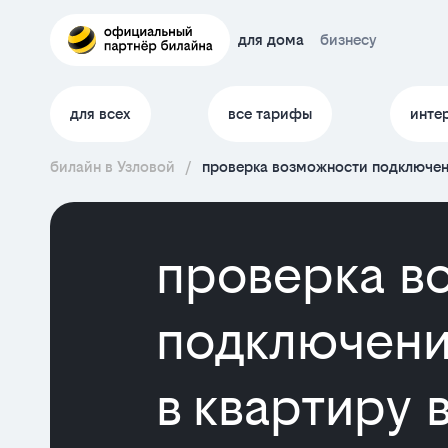
для дома
бизнесу
для всех
все тарифы
инте
билайн в Узловой
/
проверка возможности подключени
проверка в
подключени
в квартиру 