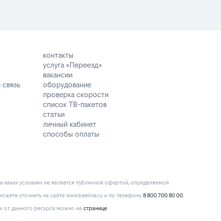
контакты
услуга «Переезд»
вакансии
 связь
оборудование
проверка скорости
список ТВ-пакетов
статьи
личный кабинет
способы оплаты
и каких условиях не является публичной офертой, определяемой
ожете уточнить на сайте www.beeline.ru и по телефону
8 800 700 80 00
.
к от данного ресурса можно на
странице
.