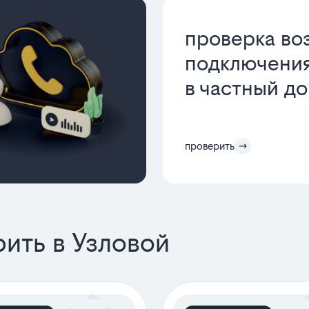
проверка во
подключения
в частный д
проверить
ить в Узловой