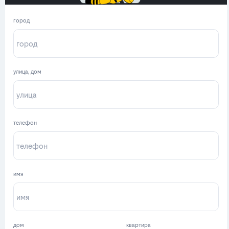
город
улица, дом
телефон
имя
дом
квартира