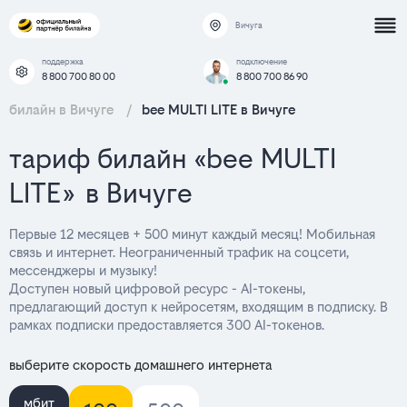
Вичуга
поддержка
подключение
8 800 700 80 00
8 800 700 86 90
билайн в Вичуге
/
bee MULTI LITE в Вичуге
тариф билайн «bee MULTI
LITE» в Вичуге
Первые 12 месяцев + 500 минут каждый месяц! Мобильная
связь и интернет. Неограниченный трафик на соцсети,
мессенджеры и музыку!
Доступен новый цифровой ресурс - AI-токены,
предлагающий доступ к нейросетям, входящим в подписку. В
рамках подписки предоставляется 300 AI-токенов.
выберите скорость домашнего интернета
мбит