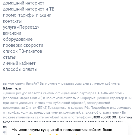
домашний интернет
домашний интернет и ТВ
промо-тарифы и акции
контакты
услуга «Переезд»
вакансии
оборудование
проверка скорости
список ТВ-пакетов
статьи
личный кабинет
способы оплаты
вы уже клиент билайн? Вы можете управлять услугами в личнoм кaбинeтe:
lk.beeline.ru
Данный ресурс является сайтом официального партнера ПАО «Вымпелком»
(торговая марка билайн) и носит исключительно информационный характер и ни
при каких условиях не является публичной офертой, определяемой
положениями Статьи 437 (2) Гражданского кодекса РФ. Подробную информацию
о тарифах, услугах, предоставляемых компанией, а также об ограничениях Вы
можете уточнить на сайте www.beeline.ru и по телефону
8 800 700 80 00
.
Политика
безопасности
.
Политика обработки файлов cookie
.
Согласие на обработку
персональных данных
. Отписаться от получения информационных рассылок от
Мы используем куки, чтобы пользоваться сайтом было
данного ресурса можно на
странице
.