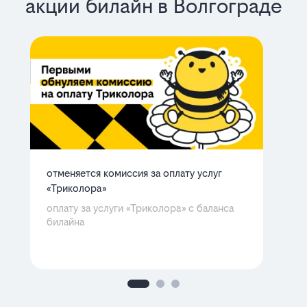
акции билайн в Волгограде
отменяется комиссия за оплату услуг
ба
«Триколора»
мн
Ра
оплату за услуги «Триколора» с баланса
билайна