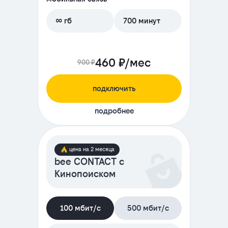
∞ гб
700 минут
460 ₽/мес
900 ₽
подключить
подробнее
цена на 2 месяца
bee CONTACT с
Кинопоиском
100 мбит/с
500 мбит/с