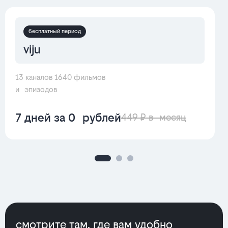
бесплатный период
viju
13 каналов 1640 фильмов
и эпизодов
7 дней за 0 рублей
449 ₽ в месяц
смотрите там, где вам удобно