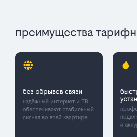
преимущества тарифны
без обрывов связи
быст
уста
надёжный интернет и ТВ
профе
обеспечивают стабильный
подкл
сигнал во всей квартире
и акк