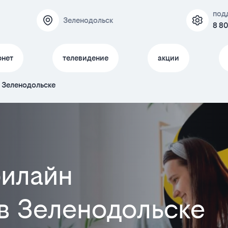
под
Зеленодольск
8 80
рнет
телевидение
акции
 Зеленодольске
илайн
 в Зеленодольске