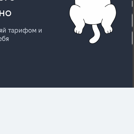
но
ляй тарифом и
ебя