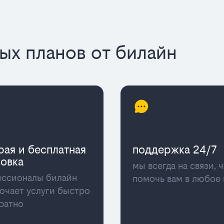
х планов от билайн
рая и бесплатная
поддержка 24/7
новка
мы всегда на связи, 
ссионалы билайн
помочь вам в любое
ючает услуги быстро
уратно