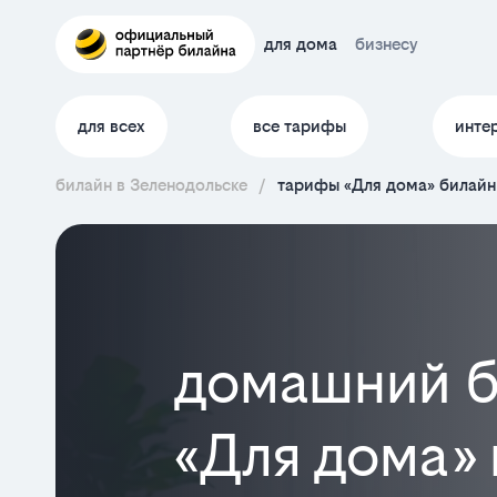
для дома
бизнесу
для всех
все тарифы
инте
билайн в Зеленодольске
/
тарифы «Для дома» билайн
домашний б
«Для дома»