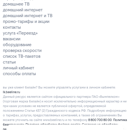
домашнее ТВ
домашний интернет
домашний интернет и ТВ
промо-тарифы и акции
контакты
услуга «Переезд»
вакансии
оборудование
проверка скорости
список ТВ-пакетов
статьи
личный кабинет
способы оплаты
вы уже клиент билайн? Вы можете управлять услугами в личнoм кaбинeтe:
lk.beeline.ru
Данный ресурс является сайтом официального партнера ПАО «Вымпелком»
(торговая марка билайн) и носит исключительно информационный характер и ни
при каких условиях не является публичной офертой, определяемой
положениями Статьи 437 (2) Гражданского кодекса РФ. Подробную информацию
о тарифах, услугах, предоставляемых компанией, а также об ограничениях Вы
можете уточнить на сайте www.beeline.ru и по телефону
8 800 700 80 00
.
Политика
безопасности
.
Политика обработки файлов cookie
.
Согласие на обработку
персональных данных
. Отписаться от получения информационных рассылок от