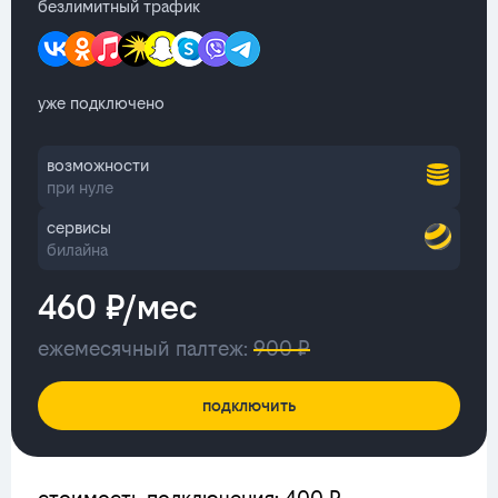
безлимитный трафик
уже подключено
возможности
при нуле
сервисы
билайна
460 ₽/мес
ежемесячный палтеж:
900 ₽
подключить