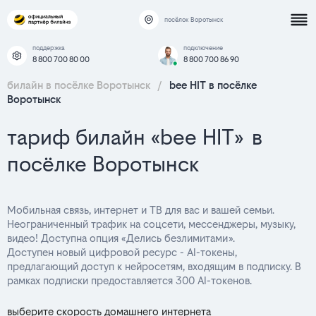
посёлок Воротынск
поддержка
подключение
8 800 700 80 00
8 800 700 86 90
билайн в посёлке Воротынск
/
bee HIT в посёлке
Воротынск
тариф билайн «bee HIT» в
посёлке Воротынск
Мобильная связь, интернет и ТВ для вас и вашей семьи.
Неограниченный трафик на соцсети, мессенджеры, музыку,
видео! Доступна опция «Делись безлимитами».
Доступен новый цифровой ресурс - AI-токены,
предлагающий доступ к нейросетям, входящим в подписку. В
рамках подписки предоставляется 300 AI-токенов.
выберите скорость домашнего интернета