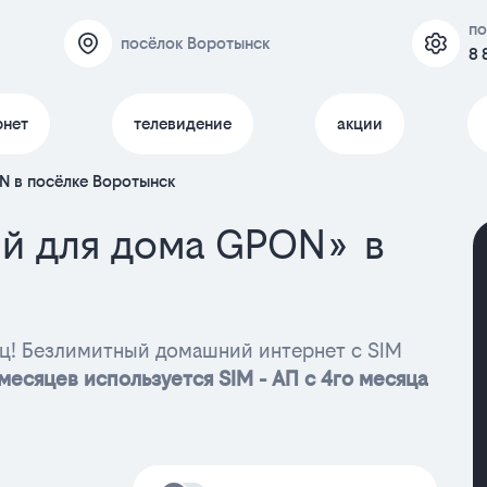
по
посёлок Воротынск
8 
рнет
телевидение
акции
N в посёлке Воротынск
й для дома GPON» в
яц! Безлимитный домашний интернет с SIM
месяцев используется SIM - АП с 4го месяца