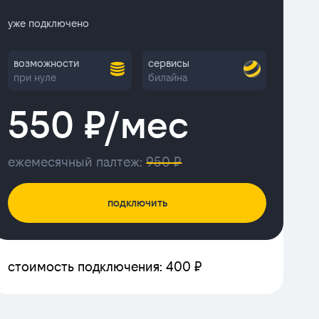
уже подключено
возможности
сервисы
при нуле
билайна
550 ₽/мес
ежемесячный палтеж:
950 ₽
подключить
стоимость подключения: 400 ₽