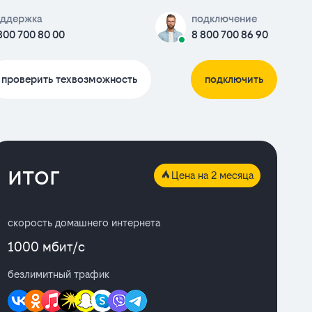
ддержка
подключение
800 700 80 00
8 800 700 86 90
проверить техвозможность
подключить
итог
Цена на 2 месяца
скорость домашнего интернета
1000 мбит/с
безлимитный трафик