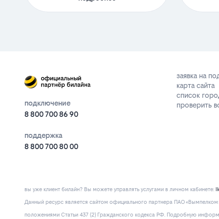
заявка на п
карта сайта
список горо
подключение
проверить 
8 800 700 86 90
поддержка
8 800 700 80 00
вы уже клиент билайн? Вы можете управлять услугами в личнoм кaбинeтe:
l
Данный ресурс является сайтом официального партнера ПАО «Вымпелком» 
положениями Статьи 437 (2) Гражданского кодекса РФ. Подробную информац