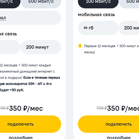
мбит/с
500 мбит/с
100 мбит/с
500 м
мобильная связь
нал
∞ гб
200 м
я связь
Первые 12 месяцев + 500 минут 
200 минут
месяц!
12 месяцев + 500 минут каждый
Безлимитный домашний интернет с
той в подарок!
Если в течении первых
ев используется SIM - АП с 4го
будет +50 руб.
350 ₽/мес
350 ₽/ме
700 ₽
700 ₽
подключить
подключить
подробнее
подробнее