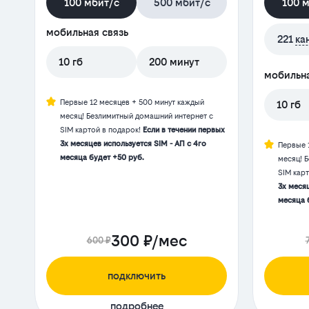
100 мбит/с
500 мбит/с
100 
мобильная связь
221
ка
10 гб
200 минут
мобильна
Первые 12 месяцев + 500 минут каждый
10 гб
месяц! Безлимитный домашний интернет с
SIM картой в подарок!
Если в течении первых
3х месяцев используется SIM - АП с 4го
Первые 
месяца будет +50 руб.
месяц! 
SIM кар
3х месяц
месяца 
300 ₽/мес
600 ₽
подключить
подробнее