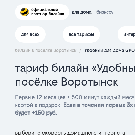
для дома
бизнесу
для всех
все тарифы
инте
билайн в посёлке Воротынск
/
Удобный для дома GPO
тариф билайн «Удобны
посёлке Воротынск
Первые 12 месяцев + 500 минут каждый мес
картой в подарок!
Если в течении первых 3х 
будет +150 руб.
выберите скорость домашнего интернета