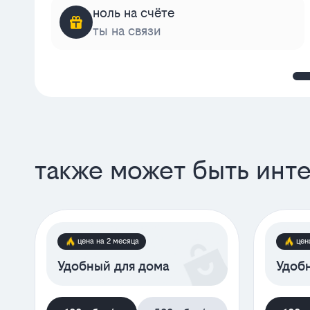
ноль на счёте
ты на связи
также может быть инт
цена на 2 месяца
цен
Удобный для дома
Удобн