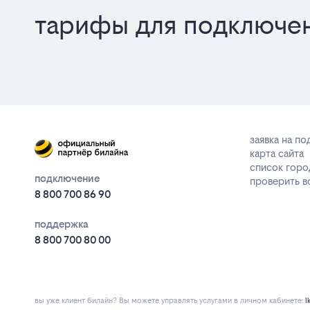
тарифы для подключе
заявка на п
карта сайта
список горо
подключение
проверить 
8 800 700 86 90
поддержка
8 800 700 80 00
вы уже клиент билайн? Вы можете управлять услугами в личнoм кaбинeтe:
l