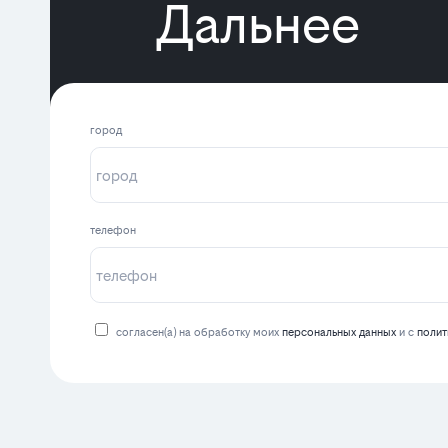
Дальнее
город
телефон
согласен(а) на обработку моих
персональных данных
и с
полит