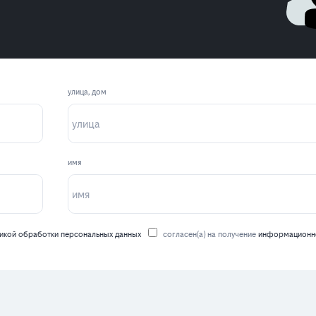
улица, дом
имя
икой обработки персональных данных
согласен(а) на получение
информационно