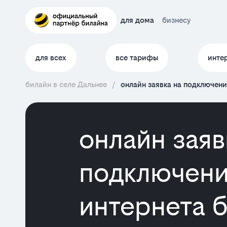
для дома
бизнесу
для всех
все тарифы
инте
билайн в селе Дальнее
/
онлайн заявка на подключен
онлайн заяв
подключени
интернета б