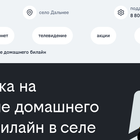
под
село Дальнее
8 80
рнет
телевидение
акции
ие домашнего билайн
ка на
е домашнего
илайн в селе