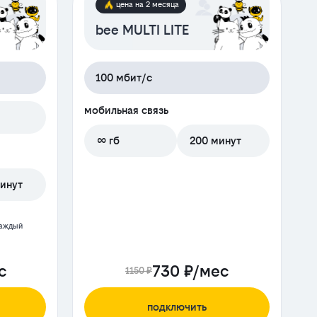
цена на 2 месяца
bee MULTI LITE
100 мбит/с
мобильная связь
∞ гб
200 минут
инут
каждый
с
730 ₽/мес
1150 ₽
подключить