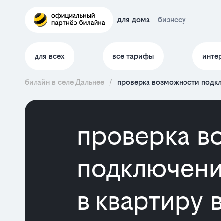
для дома
бизнесу
для всех
все тарифы
инте
билайн в селе Дальнее
/
проверка возможности подкл
проверка в
подключени
в квартиру 