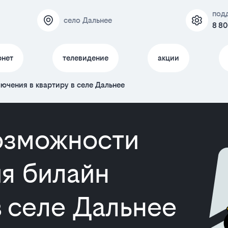
под
село Дальнее
8 80
рнет
телевидение
акции
ючения в квартиру в селе Дальнее
озможности
я билайн
в селе Дальнее