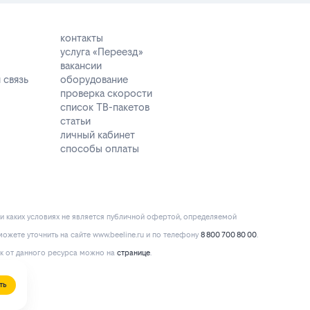
контакты
услуга «Переезд»
вакансии
 связь
оборудование
проверка скорости
список ТВ-пакетов
статьи
личный кабинет
способы оплаты
и каких условиях не является публичной офертой, определяемой
ожете уточнить на сайте www.beeline.ru и по телефону
8 800 700 80 00
.
к от данного ресурса можно на
странице
.
ть