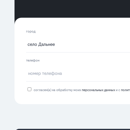
город
телефон
согласен(а) на обработку моих
персональных данных
и с
полит