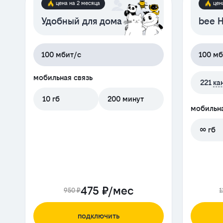
цена на 2 месяца
цен
Удобный для дома
bee H
100 мбит/с
100 мб
мобильная связь
221
ка
10 гб
200 минут
мобильна
∞ гб
475 ₽/мес
950 ₽
1
подключить