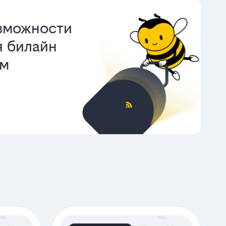
зможности
 билайн
ом