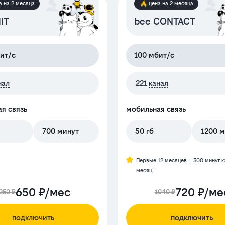
а на 2 месяца
цена на 2 месяца
IT
bee CONTACT
ит/с
100 мбит/с
нал
221
канал
я связь
мобильная связь
700 минут
50 гб
1200 м
Первые 12 месяцев + 300 минут 
месяц!
650 ₽/мес
720 ₽/ме
250 ₽
1040 ₽
подключить
подключить