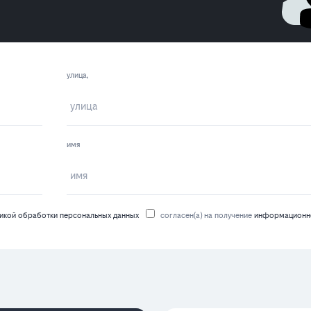
улица,
имя
икой обработки персональных данных
согласен(а) на получение
информационно