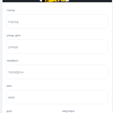
город
улица, дом
телефон
имя
дом
квартира