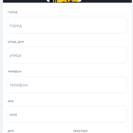
город
улица, дом
телефон
имя
дом
квартира