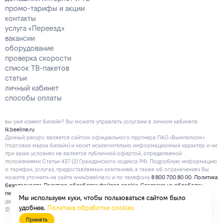
промо-тарифы и акции
контакты
услуга «Переезд»
вакансии
оборудование
проверка скорости
список ТВ-пакетов
статьи
личный кабинет
способы оплаты
вы уже клиент билайн? Вы можете управлять услугами в личнoм кaбинeтe:
lk.beeline.ru
Данный ресурс является сайтом официального партнера ПАО «Вымпелком»
(торговая марка билайн) и носит исключительно информационный характер и ни
при каких условиях не является публичной офертой, определяемой
положениями Статьи 437 (2) Гражданского кодекса РФ. Подробную информацию
о тарифах, услугах, предоставляемых компанией, а также об ограничениях Вы
можете уточнить на сайте www.beeline.ru и по телефону
8 800 700 80 00
.
Политика
безопасности
.
Политика обработки файлов cookie
.
Согласие на обработку
персональных данных
. Отписаться от получения информационных рассылок от
Мы используем куки, чтобы пользоваться сайтом было
данного ресурса можно на
странице
.
удобнее.
Политика обработки cookies
© mirbeeline.ru - официальный партнер билайн. 2026 г.
Принять