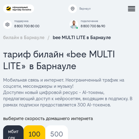
Барнаул
поддержка
подключение
8 800 700 80 00
8 800 700 86 90
билайн в Барнауле
/
bee MULTI LITE в Барнауле
тариф билайн «bee MULTI
LITE» в Барнауле
Мобильная связь и интернет. Неограниченный трафик на
соцсети, мессенджеры и музыку!
Доступен новый цифровой ресурс - AI-токены,
предлагающий доступ к нейросетям, входящим в подписку. В
рамках подписки предоставляется 300 AI-токенов.
выберите скорость домашнего интернета
мбит
100
500
сек