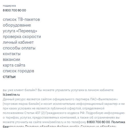
поддержка
8 800 700 80 00
список ТВ-пакетов
оборудование
услуга «Переезд»
проверка скорости
личный кабинет
способы оплаты
контакты
вакансии
карта сайта
список городов
статьи
вы уже клиент билайн? Вы можете управлять услугами в личнoм кaбинeтe:
lk.beeline.ru
Данный ресурс является сайтом официального партнера ПАО «Вымпелком»
(торговая марка билайн) и носит исключительно информационный характер и ни
при каких условиях не является публичной офертой, определяемой
положениями Статьи 437 (2) Гражданского кодекса РФ. Подробную информацию
о тарифах, услугах, предоставляемых компанией, а также об ограничениях вы
можете уточнить на сайте www.beeline.ru и по телефону
8 800 700 80 00
.
Политика
безопасности
.
Политика обработки файлов cookie
.
Согласие на обработку