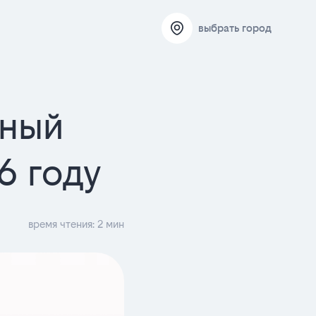
выбрать город
тный
6 году
время чтения: 2 мин