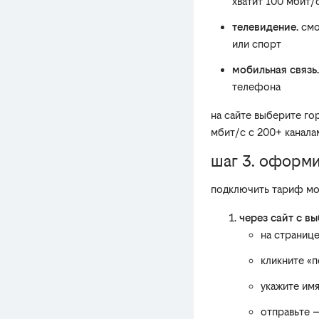
хватит 100 мбит/
телевидение.
смо
или спорт
мобильная связь.
телефона
на сайте выберите го
мбит/с с 200+ канала
шаг 3. оформи
подключить тариф м
через сайт с в
на страниц
кликните «
укажите им
отправьте 