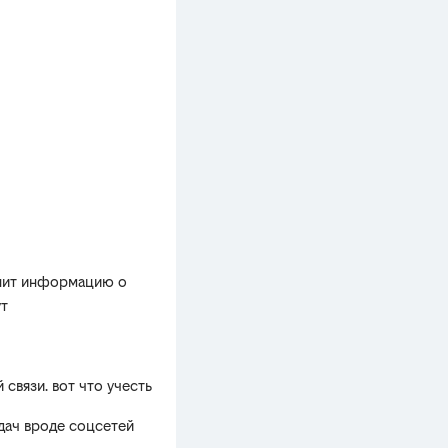
нит информацию о
ут
связи. вот что учесть
адач вроде соцсетей