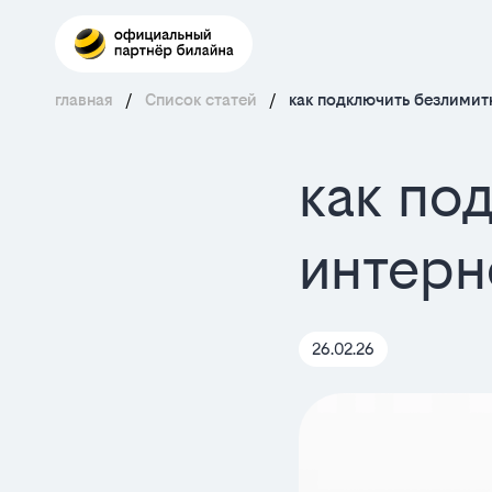
главная
/
Список статей
/
как подключить безлимитн
как по
интерн
26.02.26