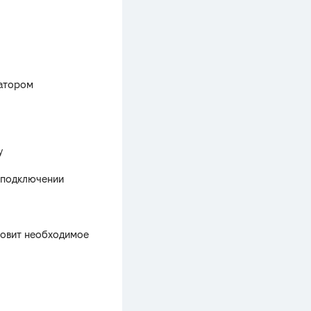
ратором
у
о подключении
ановит необходимое