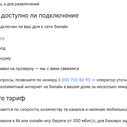
ы, и для развлечений
е, доступно ли подключение
одключен ли ваш дом к сети билайн
ицу
род
форму
аявки на проверку — мы с вами свяжемся
вопросы, позвоните по номеру
8 800 700 86 90
— оператор уточ
безлимитный интернет на билайн в вашем доме за несколько мин
те тариф
аются по скорости, количеству тв-каналов и наличию мобильной 
иалов в 4k или онлайн-игр берите от 300 мбит/с. для базовых з