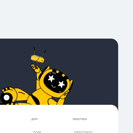
дом
квартира