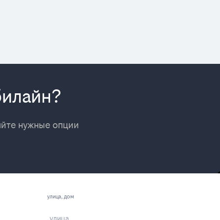
билайн?
яйте нужные опции
улица, дом