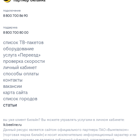
подключение
8 800 700 86 90
поддержка
8 800 700 80 00
список ТВ-пакетов
оборудование
услуга «Переезд»
проверка скорости
личный кабинет
способы оплаты
контакты
вакансии
карта сайта
список городов
статьи
вы уже клиент билайн? Вы можете управлять услугами в личнoм кaбинeтe:
lk.beeline.ru
Данный ресурс является сайтом официального партнера ПАО «Вымпелком»
(торговая марка билайн) и носит исключительно информационный характер и ни
при каких условиях не является публичной офертой, определяемой