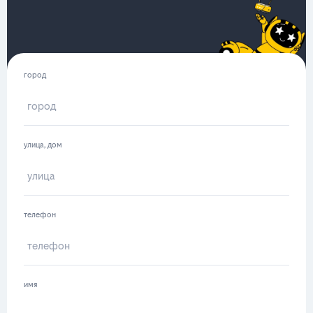
город
улица, дом
телефон
имя