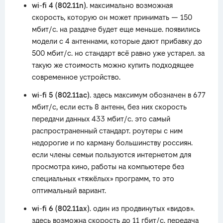
wi-fi 4 (802.11n)
. максимально возможная
скорость, которую он может принимать — 150
мбит/с. на раздаче будет еще меньше. появились
модели с 4 антеннами, которые дают прибавку до
500 мбит/с. но стандарт всё равно уже устарел. за
такую же стоимость можно купить подходящее
современное устройство.
wi-fi 5 (802.11ac)
. здесь максимум обозначен в 677
мбит/с, если есть 8 антенн, без них скорость
передачи данных 433 мбит/с. это самый
распространенный стандарт. роутеры с ним
недорогие и по карману большинству россиян.
если члены семьи пользуются интернетом для
просмотра кино, работы на компьютере без
специальных «тяжёлых» программ, то это
оптимальный вариант.
wi-fi 6 (802.11ax)
. один из продвинутых «видов».
здесь возможна скорость до 11 гбит/с. передача