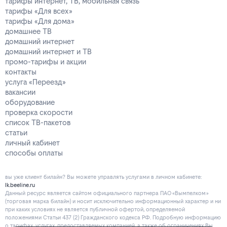
тарифы интернет, ТВ, мобильная связь
тарифы «Для всех»
тарифы «Для дома»
домашнее ТВ
домашний интернет
домашний интернет и ТВ
промо-тарифы и акции
контакты
услуга «Переезд»
вакансии
оборудование
проверка скорости
список ТВ-пакетов
статьи
личный кабинет
способы оплаты
вы уже клиент билайн? Вы можете управлять услугами в личнoм кaбинeтe:
lk.beeline.ru
Данный ресурс является сайтом официального партнера ПАО «Вымпелком»
(торговая марка билайн) и носит исключительно информационный характер и ни
при каких условиях не является публичной офертой, определяемой
положениями Статьи 437 (2) Гражданского кодекса РФ. Подробную информацию
о тарифах, услугах, предоставляемых компанией, а также об ограничениях Вы