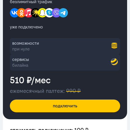
безлимитный трафик
уже подключено
возможности
при нуле
сервисы
билайна
510 ₽/мес
ежемесячный палтеж:
990 ₽
подключить