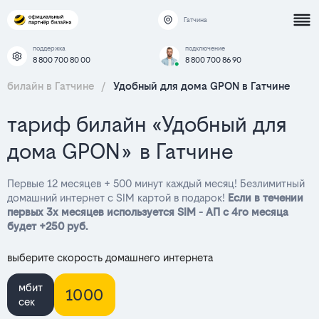
Гатчина
поддержка
подключение
8 800 700 80 00
8 800 700 86 90
билайн в Гатчине
/
Удобный для дома GPON в Гатчине
тариф билайн «Удобный для
дома GPON» в Гатчине
Первые 12 месяцев + 500 минут каждый месяц! Безлимитный
домашний интернет с SIM картой в подарок!
Если в течении
первых 3х месяцев используется SIM - АП с 4го месяца
будет +250 руб.
выберите скорость домашнего интернета
мбит
1000
сек