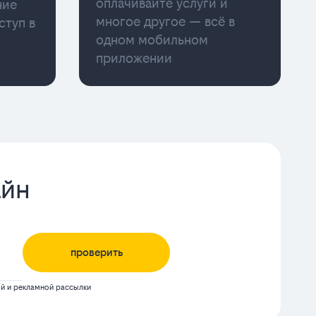
оплачивайте услуги и
ние
многое другое — всё в
ступ в
одном мобильном
приложении
айн
проверить
 и рекламной рассылки