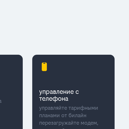
управление с
телефона
а
управляйте тарифными
планами от билайн
перезагружайте модем,