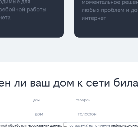
одимые для
моментальное реше
ребойной работы
любых проблем и до
нета
интернет
ен ли ваш дом к сети бил
дом
телефон
икой обработки персональных данных
согласен(а) на получение
информационной