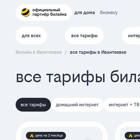
для дома
бизнесу
для всех
все тарифы
инте
билайн в Ивантеевке
/
все тарифы в Ивантеевке
все тарифы бил
все тарифы
домашний интернет
интернет + ТВ
цена на 2 месяца
цен