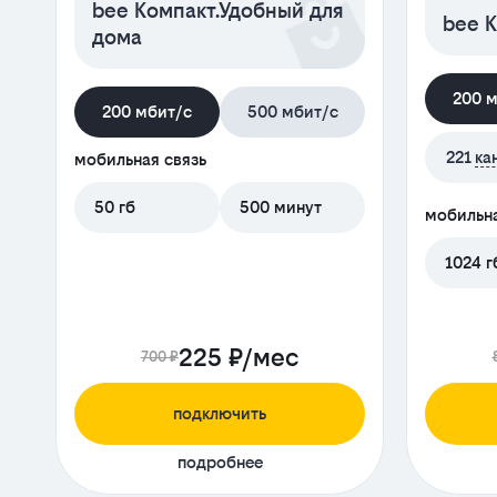
bee Компакт.Удобный для
bee К
дома
200 
200 мбит/с
500 мбит/с
221
ка
мобильная связь
50 гб
500 минут
мобильна
1024 г
225 ₽/мес
700 ₽
подключить
подробнее