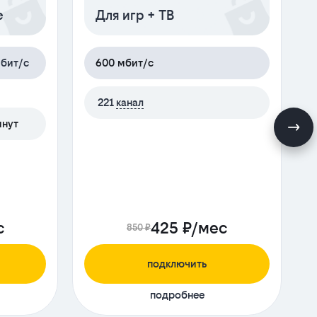
e
Для игр + ТВ
бит/с
600 мбит/с
221
канал
м
инут
с
425 ₽/мес
850 ₽
подключить
подробнее