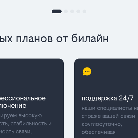
х планов от билайн
ессиональное
поддержка 24/7
лючение
наши специалисты н
тируем высокую
страже вашей связи
сть, стабильность и
круглосуточно,
ность связи,
обеспечивая