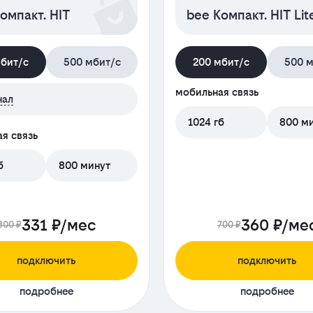
омпакт. HIT
bee Компакт. HIT Lit
мбит/с
500 мбит/с
200 мбит/с
500 м
мобильная связь
нал
1024 гб
800 м
я связь
б
800 минут
331 ₽/мес
360 ₽/ме
800 ₽
700 ₽
подключить
подключить
подробнее
подробнее