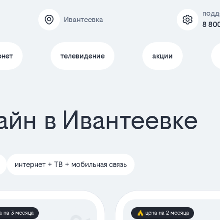
подд
Ивантеевка
8 80
рнет
телевидение
акции
айн в Ивантеевке
интернет + ТВ + мобильная связь
а на 3 месяца
цена на 2 месяца