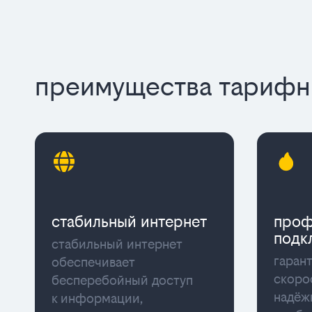
преимущества тарифны
стабильный интернет
проф
подк
стабильный интернет
гаран
обеспечивает
скоро
бесперебойный доступ
надёж
к информации,