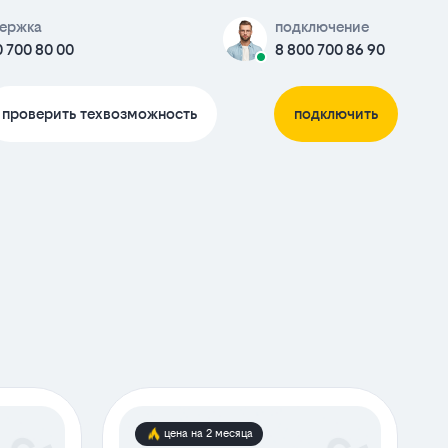
ержка
подключение
0 700 80 00
8 800 700 86 90
проверить техвозможность
подключить
цена на 2 месяца