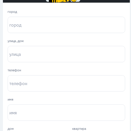
город
улица, дом
телефон
имя
дом
квартира