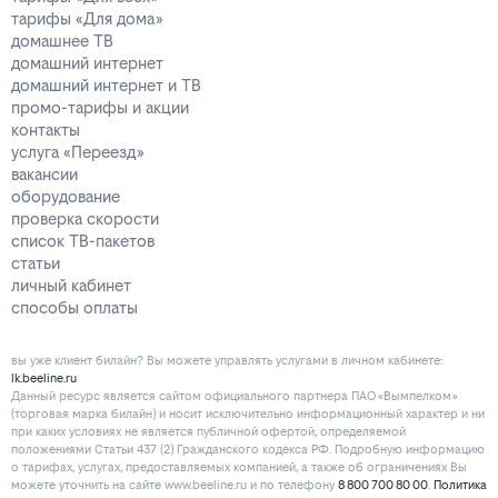
тарифы «Для дома»
домашнее ТВ
домашний интернет
домашний интернет и ТВ
промо-тарифы и акции
контакты
услуга «Переезд»
вакансии
оборудование
проверка скорости
список ТВ-пакетов
статьи
личный кабинет
способы оплаты
вы уже клиент билайн? Вы можете управлять услугами в личнoм кaбинeтe:
lk.beeline.ru
Данный ресурс является сайтом официального партнера ПАО «Вымпелком»
(торговая марка билайн) и носит исключительно информационный характер и ни
при каких условиях не является публичной офертой, определяемой
положениями Статьи 437 (2) Гражданского кодекса РФ. Подробную информацию
о тарифах, услугах, предоставляемых компанией, а также об ограничениях Вы
можете уточнить на сайте www.beeline.ru и по телефону
8 800 700 80 00
.
Политика